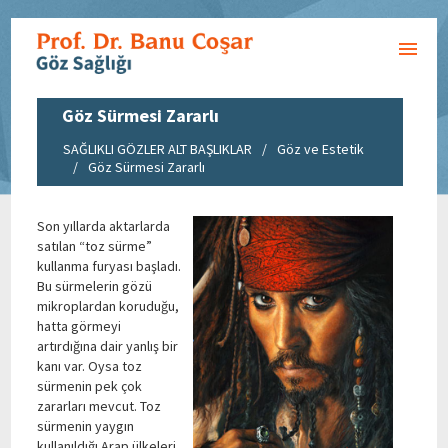
Göz Sürmesi Zararlı
SAĞLIKLI GÖZLER ALT BAŞLIKLAR
/
Göz ve Estetik
/
Göz Sürmesi Zararlı
Son yıllarda aktarlarda
satılan “toz sürme”
kullanma furyası başladı.
Bu sürmelerin gözü
mikroplardan koruduğu,
hatta görmeyi
artırdığına dair yanlış bir
kanı var. Oysa toz
sürmenin pek çok
zararları mevcut. Toz
sürmenin yaygın
kullanıldığı Arap ülkeleri,