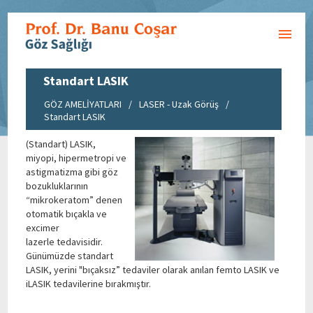
Standart LASIK
GÖZ AMELİYATLARI
/
LASER - Uzak Görüş
/
Standart LASIK
(Standart) LASIK,
miyopi, hipermetropi ve
astigmatizma gibi göz
bozukluklarının
“mikrokeratom” denen
otomatik bıçakla ve
excimer
lazerle tedavisidir.
Günümüzde standart
LASIK, yerini "bıçaksız” tedaviler olarak anılan femto LASIK ve
iLASIK tedavilerine bırakmıştır.