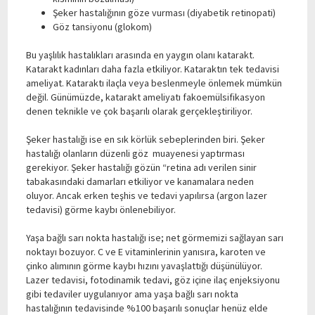
Şeker hastalığının göze vurması (diyabetik retinopati)
Göz tansiyonu (glokom)
Bu yaşlılık hastalıkları arasında en yaygın olanı katarakt.
Katarakt kadınları daha fazla etkiliyor. Kataraktın tek tedavisi
ameliyat. Kataraktı ilaçla veya beslenmeyle önlemek mümkün
değil. Günümüzde, katarakt ameliyatı fakoemülsifikasyon
denen teknikle ve çok başarılı olarak gerçekleştiriliyor.
Şeker hastalığı ise en sık körlük sebeplerinden biri. Şeker
hastalığı olanların düzenli göz muayenesi yaptırması
gerekiyor. Şeker hastalığı gözün “retina adı verilen sinir
tabakasındaki damarları etkiliyor ve kanamalara neden
oluyor. Ancak erken teşhis ve tedavi yapılırsa (argon lazer
tedavisi) görme kaybı önlenebiliyor.
Yaşa bağlı sarı nokta hastalığı ise; net görmemizi sağlayan sarı
noktayı bozuyor. C ve E vitaminlerinin yanısıra, karoten ve
çinko alımının görme kaybı hızını yavaşlattığı düşünülüyor.
Lazer tedavisi, fotodinamik tedavi, göz içine ilaç enjeksiyonu
gibi tedaviler uygulanıyor ama yaşa bağlı sarı nokta
hastalığının tedavisinde %100 başarılı sonuçlar henüz elde