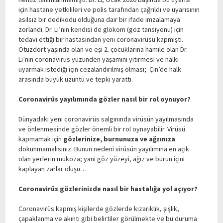
için hastane yetkilileri ve polis tarafından çağrıldı ve uyarısının
asılsız bir dedikodu olduğuna dair bir ifade imzalamaya
zorlandı. Dr. Li’nin kendisi de glokom (göz tansiyonu) için
tedavi ettiği bir hastasından yeni coronavirüsü kapmıştı.
Otuzdört yaşında olan ve eşi 2. çocuklarına hamile olan Dr.
Li’nin coronavirüs yüzünden yaşamını yitirmesi ve halkı
uyarmak istediği için cezalandırılmış olması; Çin’de halk
arasında büyük üzüntü ve tepki yarattı.
Coronavirüs yayılımında gözler nasıl bir rol oynuyor?
Dünyadaki yeni coronavirüs salgınında virüsün yayılmasında
ve önlenmesinde gözler önemli bir rol oynayabilir. Virüsü
kapmamak için
gözlerinize, burnunuza ve ağzınıza
dokunmamalısınız. Bunun nedeni virüsün yayılımına en açık
olan yerlerin mukoza; yani göz yüzeyi, ağız ve burun içini
kaplayan zarlar oluşu…
Coronavirüs gözlerinizde nasıl bir hastalığa yol açıyor?
Coronavirüs kapmış kişilerde gözlerde kızarıklık, şişlik,
çapaklanma ve akıntı gibi belirtiler görülmekte ve bu duruma