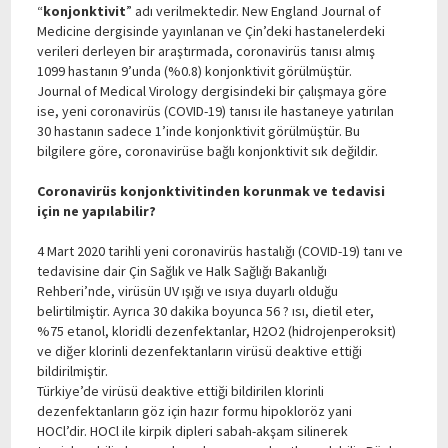
“
konjonktivit
” adı verilmektedir. New England Journal of
Medicine dergisinde yayınlanan ve Çin’deki hastanelerdeki
verileri derleyen bir araştırmada, coronavirüs tanısı almış
1099 hastanın 9’unda (%0.8) konjonktivit görülmüştür.
Journal of Medical Virology dergisindeki bir çalışmaya göre
ise, yeni coronavirüs (COVID-19) tanısı ile hastaneye yatırılan
30 hastanın sadece 1’inde konjonktivit görülmüştür. Bu
bilgilere göre, coronavirüse bağlı konjonktivit sık değildir.
Coronavirüs konjonktivitinden korunmak ve tedavisi
için ne yapılabilir?
4 Mart 2020 tarihli yeni coronavirüs hastalığı (COVID-19) tanı ve
tedavisine dair Çin Sağlık ve Halk Sağlığı Bakanlığı
Rehberi’nde, virüsün UV ışığı ve ısıya duyarlı olduğu
belirtilmiştir. Ayrıca 30 dakika boyunca 56 ? ısı, dietil eter,
%75 etanol, kloridli dezenfektanlar, H2O2 (hidrojenperoksit)
ve diğer klorinli dezenfektanların virüsü deaktive ettiği
bildirilmiştir.
Türkiye’de virüsü deaktive ettiği bildirilen klorinli
dezenfektanların göz için hazır formu hipokloröz yani
HOCl’dir. HOCl ile kirpik dipleri sabah-akşam silinerek