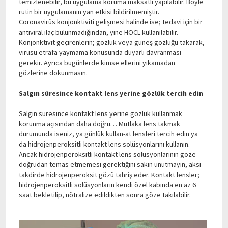
temizlenebilir, bu uygulama koruma maksatlı yapılabilir. Böyle
rutin bir uygulamanın yan etkisi bildirilmemiştir.
Coronavirüs konjonktiviti gelişmesi halinde ise; tedavi için bir
antiviral ilaç bulunmadığından, yine HOCL kullanılabilir.
Konjonktivit geçirenlerin; gözlük veya güneş gözlüğü takarak,
virüsü etrafa yaymama konusunda duyarlı davranması
gerekir. Ayrıca bugünlerde kimse ellerini yıkamadan
gözlerine dokunmasın.
Salgın süresince kontakt lens yerine gözlük tercih edin
Salgın süresince kontakt lens yerine gözlük kullanmak
korunma açısından daha doğru… Mutlaka lens takmak
durumunda iseniz, ya günlük kullan-at lensleri tercih edin ya
da hidrojenperoksitli kontakt lens solüsyonlarını kullanın.
Ancak hidrojenperoksitli kontakt lens solüsyonlarının göze
doğrudan temas etmemesi gerektiğini sakın unutmayın, aksi
takdirde hidrojenperoksit gözü tahriş eder. Kontakt lensler;
hidrojenperoksitli solüsyonların kendi özel kabında en az 6
saat bekletilip, nötralize edildikten sonra göze takılabilir.