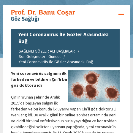
Yeni Coronavirüs İle Gözler Arasındaki
Bağ
SAĞLIKLI GÖZLER ALT BAŞLIKLAR
/
Son Gelişmeler - Güncel
/
Yeni Coronavirüs İle Gözler Arasındaki Bağ
Yeni coronavirüs salgınını ilk
farkeden ve bildiren Çin’li bir
göz doktoru idi
Çin’in Wuhan şehrinde Aralık
2019’da başlayan salgını ilk
farkeden ve bu konuda ilk uyarıyı yapan Çin’li göz doktoru Li
Wenliang idi. 30 Aralık günü bir online sohbet ortamında yeni
ve ciddi bir viral enfeksiyonun hızla yayıldığını ve kontrolden
çıkabileceğini belirten uyarısını yaptığında, yeni coronavirüs
henüz tanımlanmamıştı. Dr. Li, Ocak 2020 başında bu uyarısı