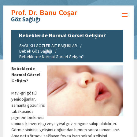
Bebeklerde Normal Görsel Gelişim?
SAĞLIKLI GÖZLER ALT BAŞLIKLAR
/
Bebek Göz Sağlığı
/
Bebeklerde Normal Görsel Gelişim?
Bebeklerde
Normal Görsel
Gelişim?
Mavi-gri gözlü
yenidoğanlar,
zamanla gözün iris
tabakasında
pigment birikmesi
sonucu kahverengi veya yeşil göz rengine sahip olabilirler.
Görme sinirinin gelişimi doğumdan hemen sonra tamamlanır.
Ama net görmeyi sağlayan fovea (sarı nokta) gelişimi